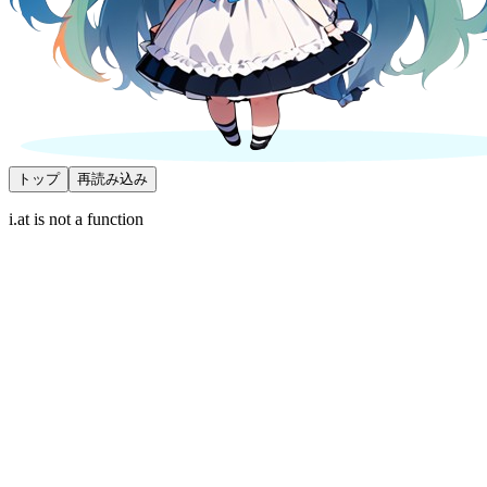
トップ
再読み込み
i.at is not a function