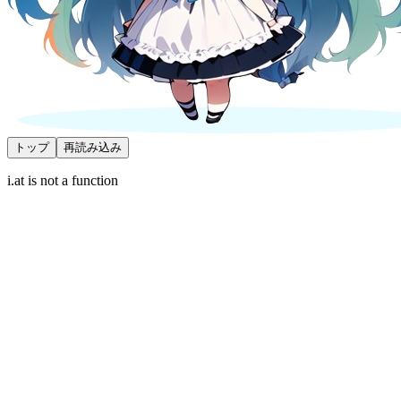
トップ
再読み込み
i.at is not a function