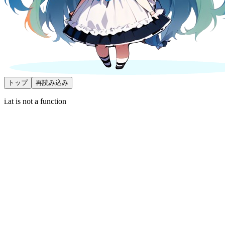
トップ
再読み込み
i.at is not a function