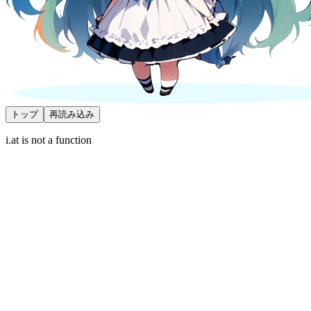
トップ
再読み込み
i.at is not a function