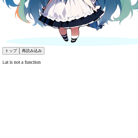
トップ
再読み込み
i.at is not a function