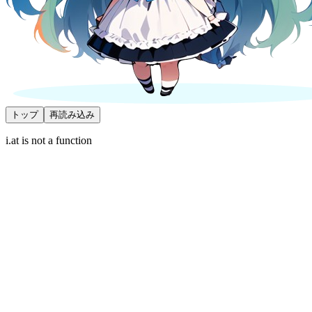
トップ
再読み込み
i.at is not a function