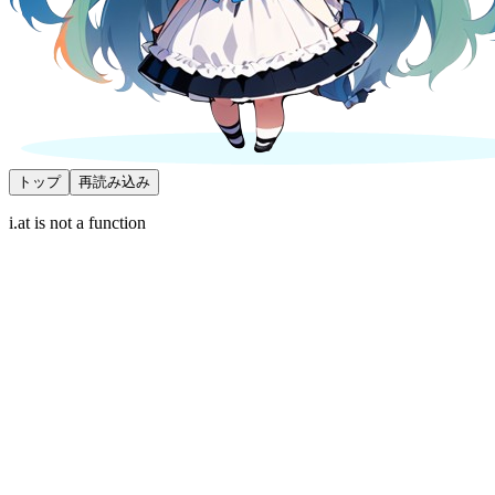
トップ
再読み込み
i.at is not a function