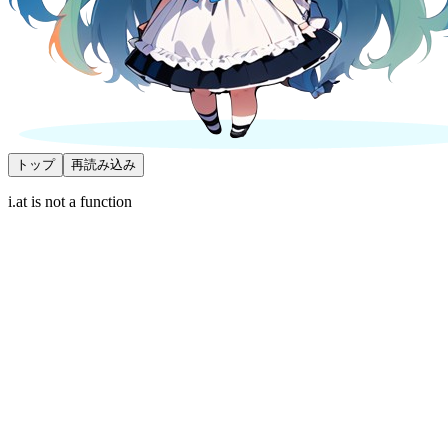
トップ
再読み込み
i.at is not a function