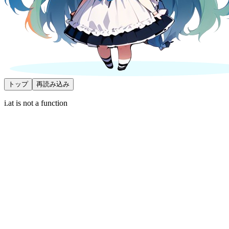
トップ
再読み込み
i.at is not a function