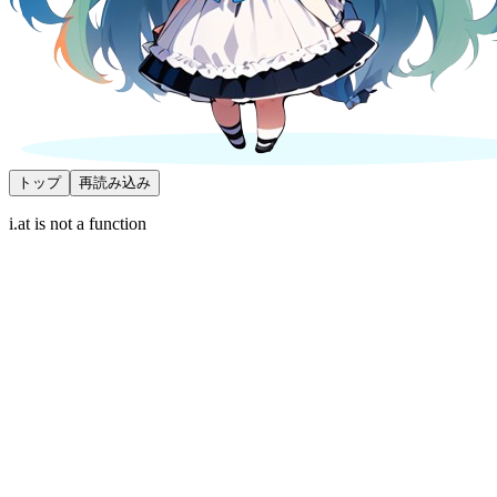
トップ
再読み込み
i.at is not a function