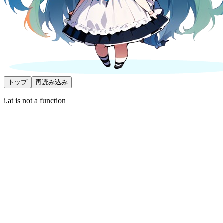
トップ
再読み込み
i.at is not a function