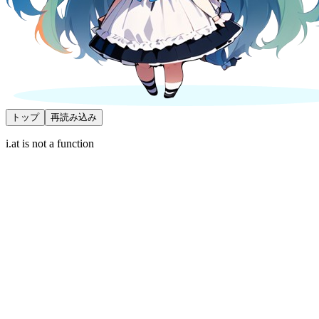
トップ
再読み込み
i.at is not a function