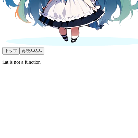
トップ
再読み込み
i.at is not a function