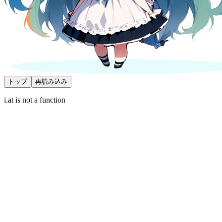
トップ
再読み込み
i.at is not a function