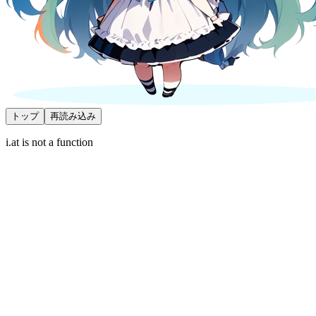
トップ
再読み込み
i.at is not a function