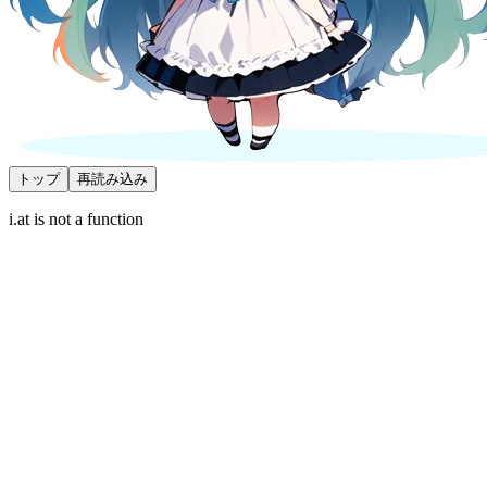
トップ
再読み込み
i.at is not a function