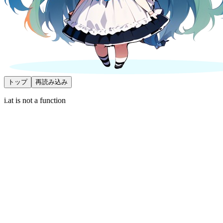
トップ
再読み込み
i.at is not a function