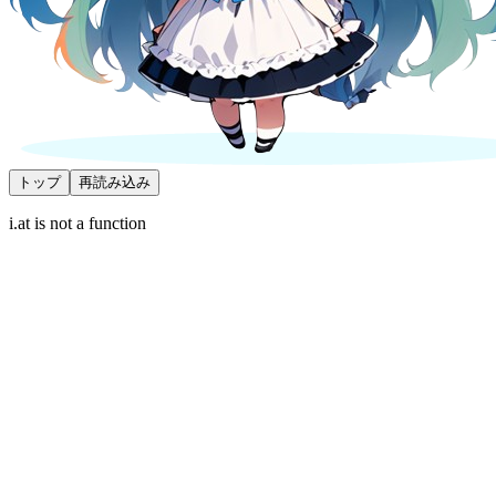
トップ
再読み込み
i.at is not a function