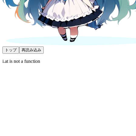
トップ
再読み込み
i.at is not a function