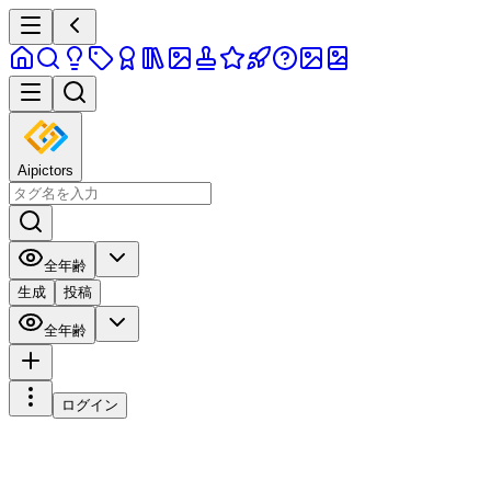
Aipictors
全年齢
生成
投稿
全年齢
ログイン