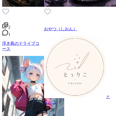
2
おやつ（しおん）
1
浮き島のドライブコ
ース
と
ぅりこ
20