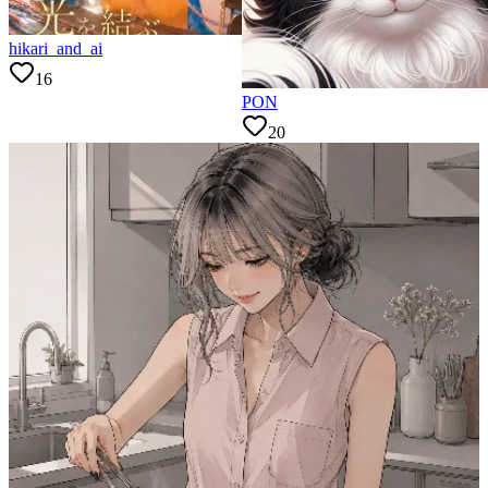
hikari_and_ai
16
PON
20