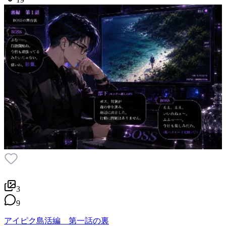
3
9
アイピク島活編 第一話の裏