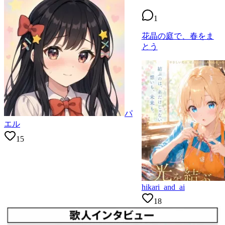
1
花晶の庭で、春をま
とう
パ
エル
15
hikari_and_ai
18