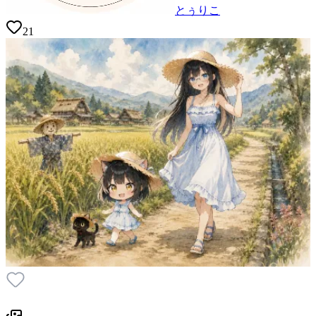
とぅりこ
21