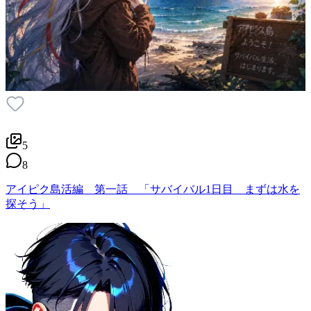
5
8
アイピク島活編 第一話 「サバイバル1日目 まずは水を
探そう」