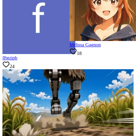
Mélissa Gagnon
18
fftgzipb
24