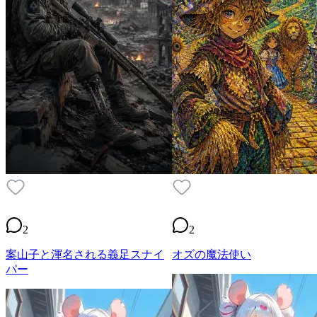
2
2
案山子と渾名される義足スナイ
オズの魔法使い
パー