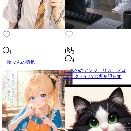
1
2
4
一輪ぶんの勇気
うちののアンジェリカ、プロ
ジェクトS-7Aの夜を照らす