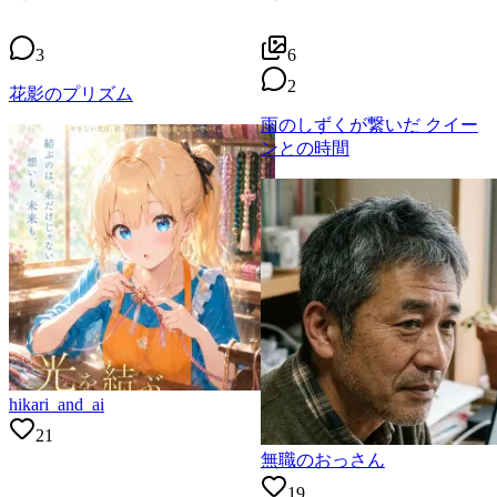
3
6
2
花影のプリズム
雨のしずくが繋いだ クイー
ンとの時間
hikari_and_ai
21
無職のおっさん
19