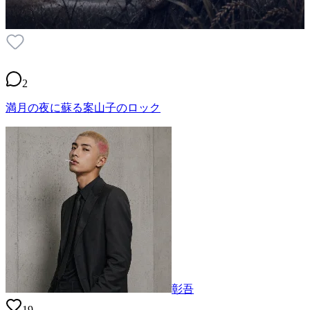
2
満月の夜に蘇る案山子のロック
彰吾
19