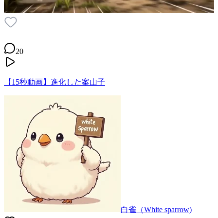
20
【15秒動画】進化した案山子
白雀（White sparrow)