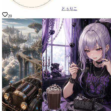
とぅりこ
20