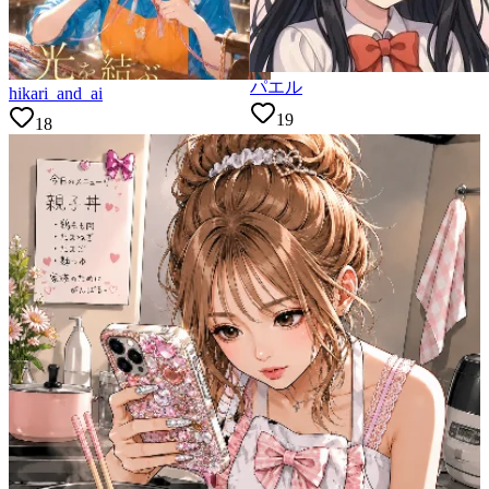
パエル
hikari_and_ai
19
18