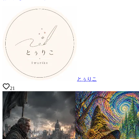
とぅりこ
21