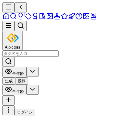
Aipictors
全年齢
生成
投稿
全年齢
ログイン