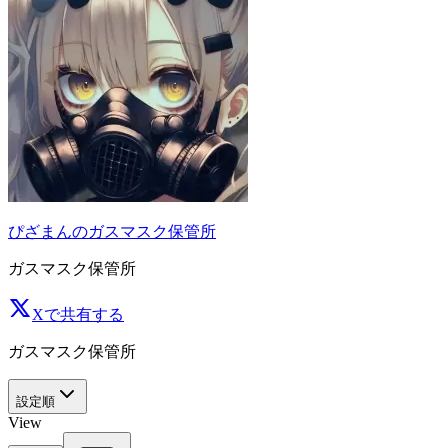
ぴざまんのガスマスク保管所
ガスマスク保管所
Xで共有する
ガスマスク保管所
設定順
View