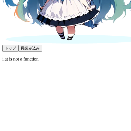
トップ
再読み込み
i.at is not a function