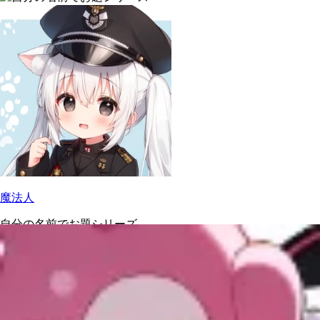
魔法人
自分の名前でお題シリーズ
Xで共有する
お題の難易度に屈したときに大体更新されます(笑) 基本的に
設定順