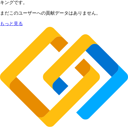
キングです。
まだこのユーザーへの貢献データはありません。
もっと見る