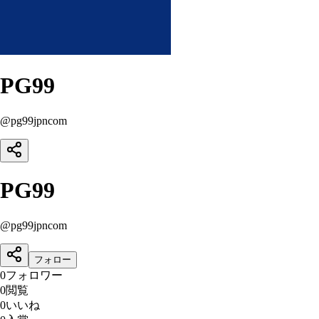
PG99
@
pg99jpncom
PG99
@
pg99jpncom
フォロー
0
フォロワー
0
閲覧
0
いいね