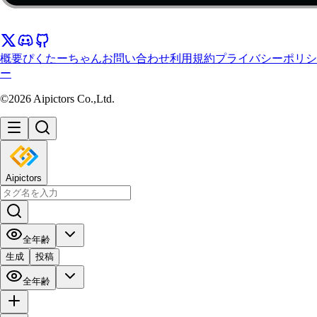
概要
ぴくたーちゃん
お問い合わせ
利用規約
プライバシーポリシ
ー
©2026 Aipictors Co.,Ltd.
Aipictors
全年齢
生成
投稿
全年齢