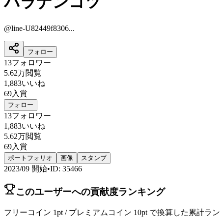
バラナンコツ
@
line-U82449f8306...
フォロー
13
フォロワー
5.62万
閲覧
1,883
いいね
69
入賞
フォロー
13
フォロワー
1,883
いいね
5.62万
閲覧
69
入賞
ポートフォリオ
画像
スタンプ
2023/09
開始
•
ID
:
35466
このユーザーへの貢献度ランキング
フリーコイン 1pt / プレミアムコイン 10pt で換算した累計