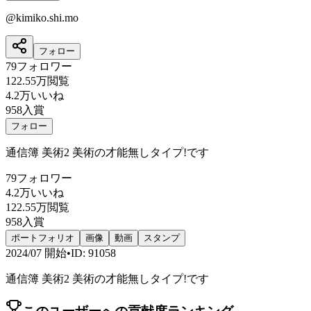
@
kimiko.shi.mo
フォロー
79
フォロワー
122.55万
閲覧
4.2万
いいね
958
入賞
フォロー
通信簿 美術2 美術の才能無しタイプ!です
79
フォロワー
4.2万
いいね
122.55万
閲覧
958
入賞
ポートフォリオ
画像
動画
スタンプ
2024/07
開始
•
ID
:
91058
通信簿 美術2 美術の才能無しタイプ!です