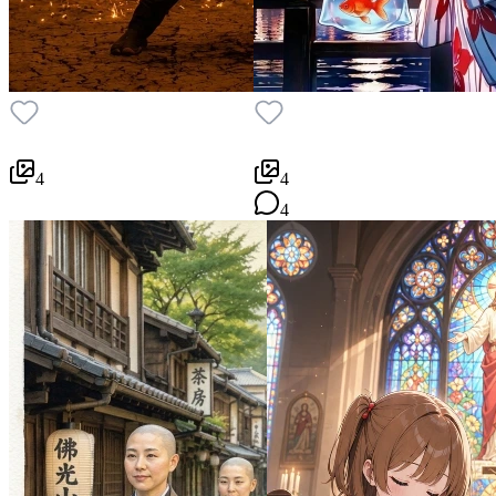
4
4
4