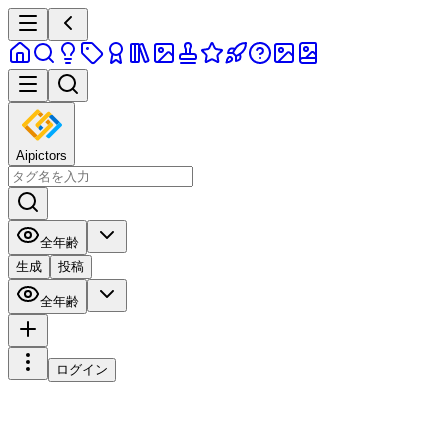
Aipictors
全年齢
生成
投稿
全年齢
ログイン