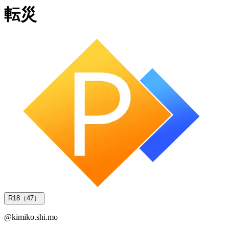
転災
R18（47）
@
kimiko.shi.mo