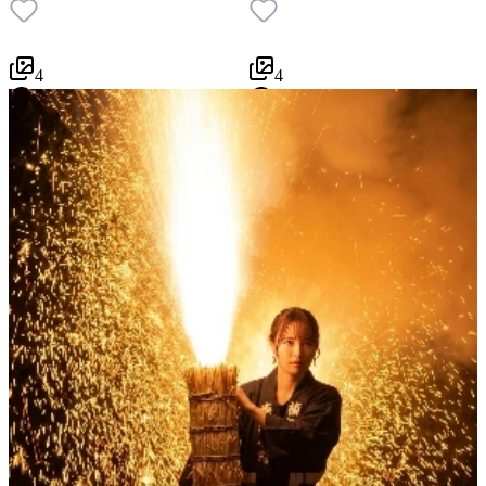
4
4
3
2