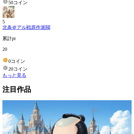
50コイン
5
北条＠アル戦原作派閥
累計pt
20
0コイン
20コイン
もっと見る
注目作品