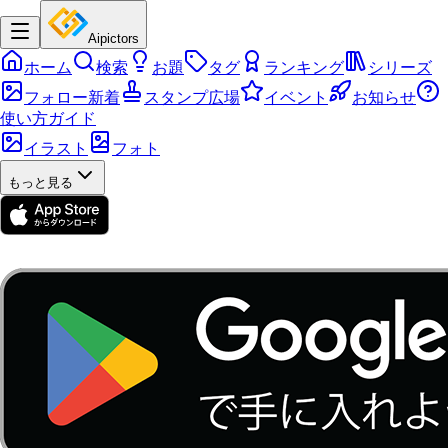
Aipictors
ホーム
検索
お題
タグ
ランキング
シリーズ
フォロー新着
スタンプ広場
イベント
お知らせ
使い方ガイド
イラスト
フォト
もっと見る