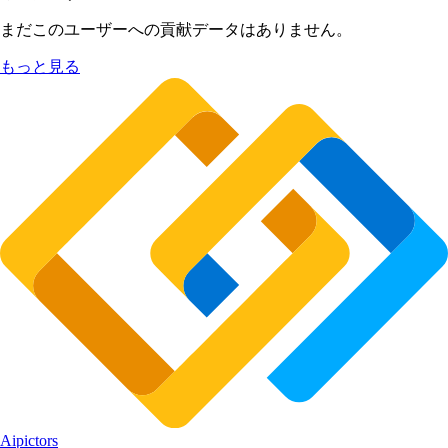
まだこのユーザーへの貢献データはありません。
もっと見る
Aipictors