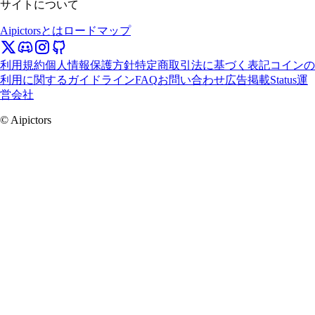
サイトについて
Aipictorsとは
ロードマップ
利用規約
個人情報保護方針
特定商取引法に基づく表記
コインの
利用に関するガイドライン
FAQ
お問い合わせ
広告掲載
Status
運
営会社
© Aipictors