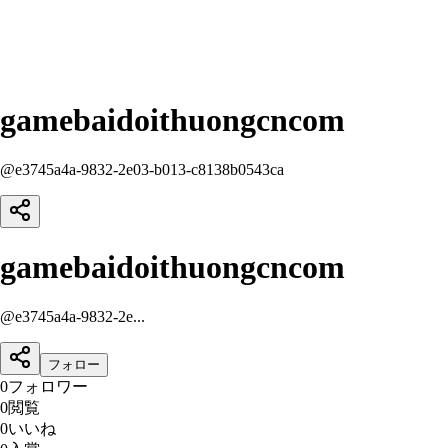
gamebaidoithuongcncom
@
e3745a4a-9832-2e03-b013-c8138b0543ca
gamebaidoithuongcncom
@
e3745a4a-9832-2e...
フォロー
0
フォロワー
0
閲覧
0
いいね