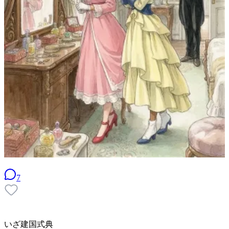
7
いざ建国式典