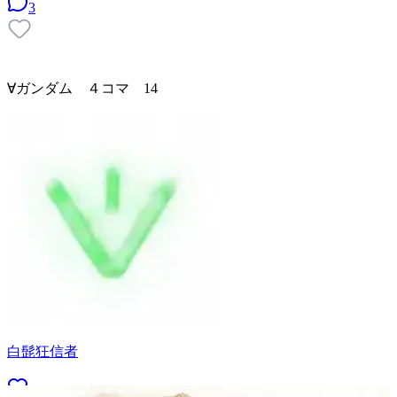
3
∀ガンダム ４コマ 14
白髭狂信者
19