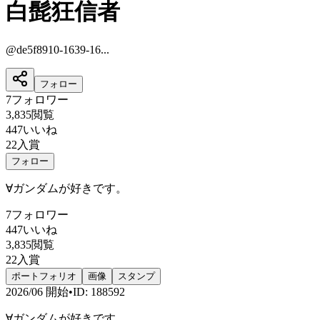
白髭狂信者
@
de5f8910-1639-16...
フォロー
7
フォロワー
3,835
閲覧
447
いいね
22
入賞
フォロー
∀ガンダムが好きです。
7
フォロワー
447
いいね
3,835
閲覧
22
入賞
ポートフォリオ
画像
スタンプ
2026/06
開始
•
ID
:
188592
∀ガンダムが好きです。