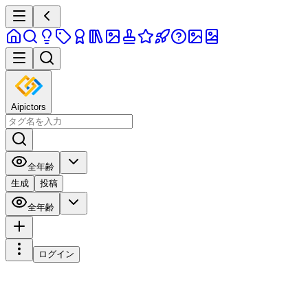
Aipictors
全年齢
生成
投稿
全年齢
ログイン