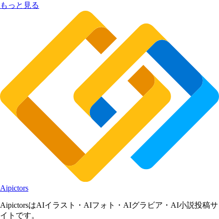
もっと見る
Aipictors
AipictorsはAIイラスト・AIフォト・AIグラビア・AI小説投稿サ
イトです。