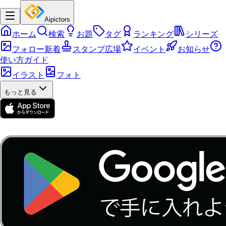
Aipictors
ホーム
検索
お題
タグ
ランキング
シリーズ
フォロー新着
スタンプ広場
イベント
お知らせ
使い方ガイド
イラスト
フォト
もっと見る