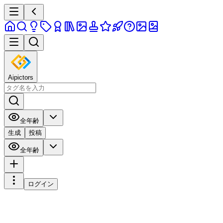
Aipictors
全年齢
生成
投稿
全年齢
ログイン