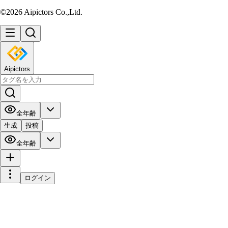
©2026 Aipictors Co.,Ltd.
Aipictors
全年齢
生成
投稿
全年齢
ログイン