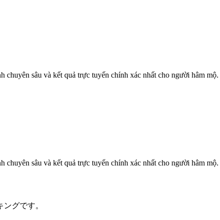
ịnh chuyên sâu và kết quả trực tuyến chính xác nhất cho người hâm mộ.
ịnh chuyên sâu và kết quả trực tuyến chính xác nhất cho người hâm mộ.
ンキングです。