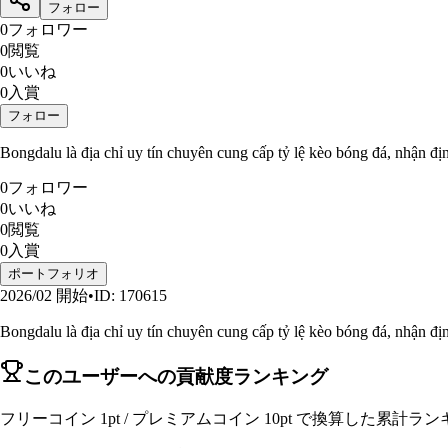
フォロー
0
フォロワー
0
閲覧
0
いいね
0
入賞
フォロー
Bongdalu là địa chỉ uy tín chuyên cung cấp tỷ lệ kèo bóng đá, nhận đ
0
フォロワー
0
いいね
0
閲覧
0
入賞
ポートフォリオ
2026/02
開始
•
ID
:
170615
Bongdalu là địa chỉ uy tín chuyên cung cấp tỷ lệ kèo bóng đá, nhận đ
このユーザーへの貢献度ランキング
フリーコイン 1pt / プレミアムコイン 10pt で換算した累計ラ