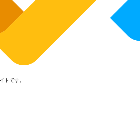
稿サイトです。