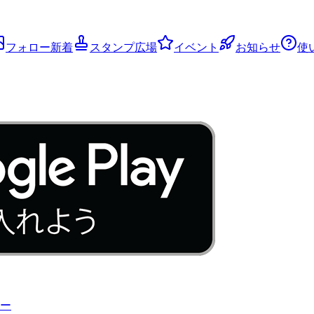
フォロー新着
スタンプ広場
イベント
お知らせ
使
ー