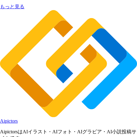
もっと見る
Aipictors
AipictorsはAIイラスト・AIフォト・AIグラビア・AI小説投稿サ