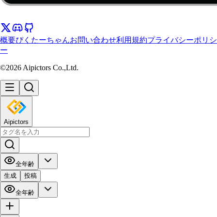
概要
ぴくたーちゃん
お問い合わせ
利用規約
プライバシーポリシ
ー
©2026 Aipictors Co.,Ltd.
Aipictors
全年齢
生成
投稿
全年齢