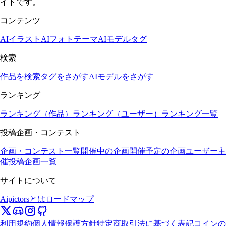
イトです。
コンテンツ
AIイラスト
AIフォト
テーマ
AIモデル
タグ
検索
作品を検索
タグをさがす
AIモデルをさがす
ランキング
ランキング（作品）
ランキング（ユーザー）
ランキング一覧
投稿企画・コンテスト
企画・コンテスト一覧
開催中の企画
開催予定の企画
ユーザー主
催投稿企画一覧
サイトについて
Aipictorsとは
ロードマップ
利用規約
個人情報保護方針
特定商取引法に基づく表記
コインの