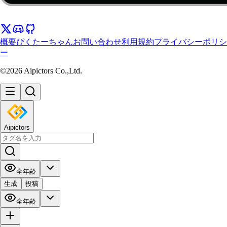
概要
ぴくたーちゃん
お問い合わせ
利用規約
プライバシーポリシ
ー
©2026 Aipictors Co.,Ltd.
Aipictors
全年齢
生成
投稿
全年齢