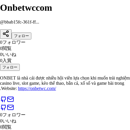
Onbetwccom
@
bbab15fc-361f-ff...
フォロー
0
フォロワー
0
閲覧
0
いいね
0
入賞
フォロー
ONBET là nhà cái được nhiều hội viên lựa chọn khi muốn trải nghiệm
casino live, slot game, kèo thể thao, bắn cá, xổ số và game bài trong
.Website:
https://onbetwc.com/
0
フォロワー
0
いいね
0
閲覧