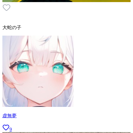
大蛇の子
虚無夢
9