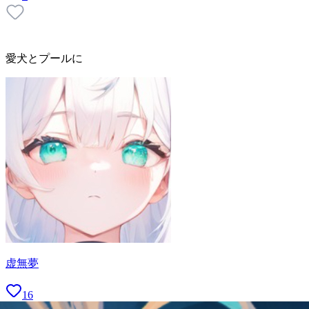
愛犬とプールに
虚無夢
16