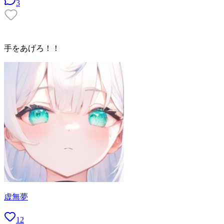
3
手をあげろ！！
虚無夢
12