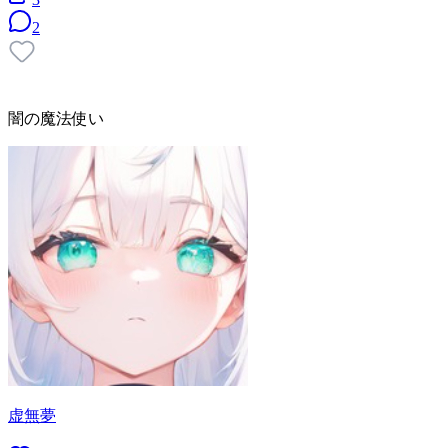
2
闇の魔法使い
虚無夢