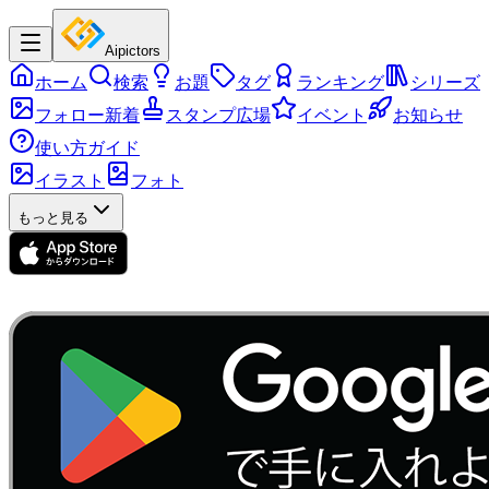
Aipictors
ホーム
検索
お題
タグ
ランキング
シリーズ
フォロー新着
スタンプ広場
イベント
お知らせ
使い方ガイド
イラスト
フォト
もっと見る