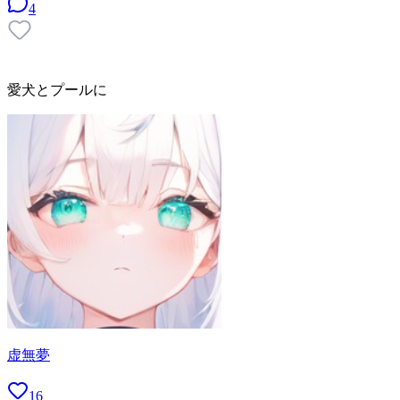
4
愛犬とプールに
虚無夢
16