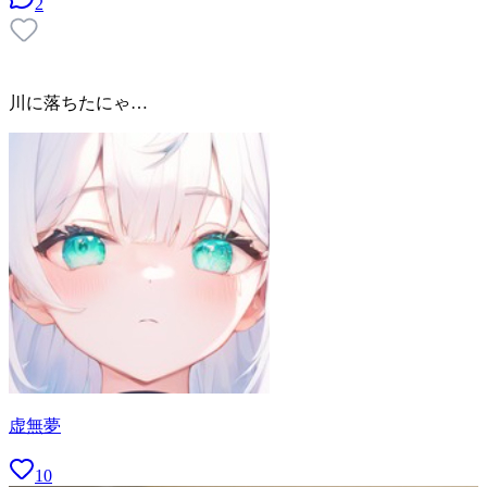
2
川に落ちたにゃ…
虚無夢
10