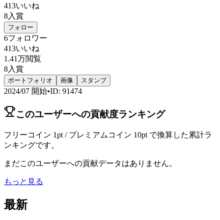
413
いいね
8
入賞
フォロー
6
フォロワー
413
いいね
1.41万
閲覧
8
入賞
ポートフォリオ
画像
スタンプ
2024/07
開始
•
ID
:
91474
このユーザーへの貢献度ランキング
フリーコイン 1pt / プレミアムコイン 10pt で換算した累計ラ
ンキングです。
まだこのユーザーへの貢献データはありません。
もっと見る
最新