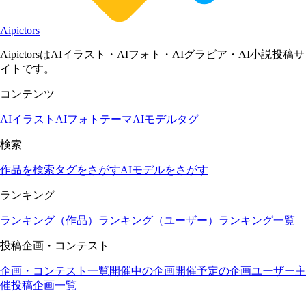
Aipictors
AipictorsはAIイラスト・AIフォト・AIグラビア・AI小説投稿サ
イトです。
コンテンツ
AIイラスト
AIフォト
テーマ
AIモデル
タグ
検索
作品を検索
タグをさがす
AIモデルをさがす
ランキング
ランキング（作品）
ランキング（ユーザー）
ランキング一覧
投稿企画・コンテスト
企画・コンテスト一覧
開催中の企画
開催予定の企画
ユーザー主
催投稿企画一覧