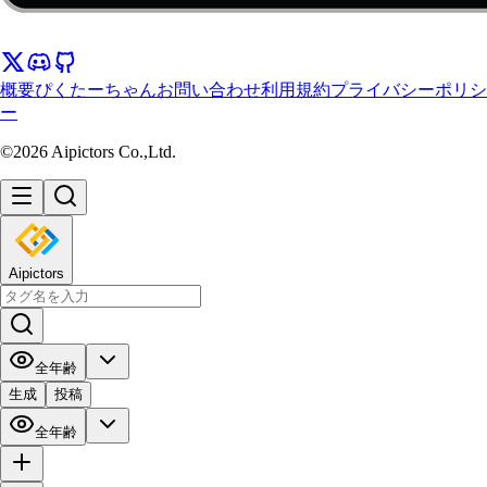
概要
ぴくたーちゃん
お問い合わせ
利用規約
プライバシーポリシ
ー
©2026 Aipictors Co.,Ltd.
Aipictors
全年齢
生成
投稿
全年齢