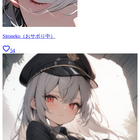
Sironeko（おサボり中）
54