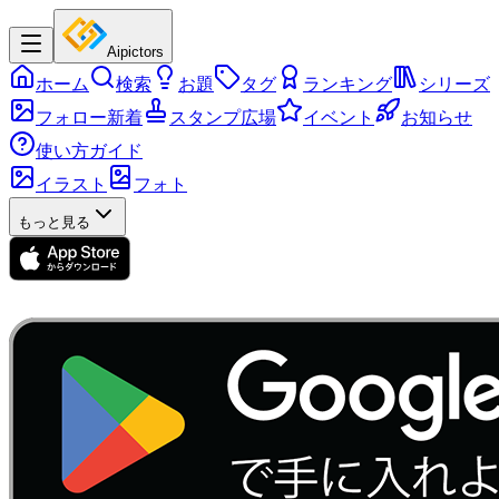
Aipictors
ホーム
検索
お題
タグ
ランキング
シリーズ
フォロー新着
スタンプ広場
イベント
お知らせ
使い方ガイド
イラスト
フォト
もっと見る