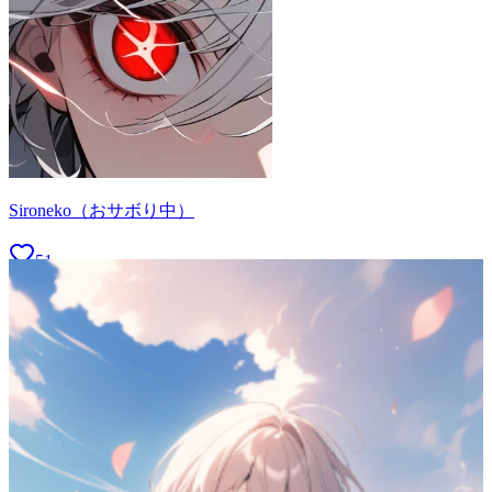
Sironeko（おサボり中）
51