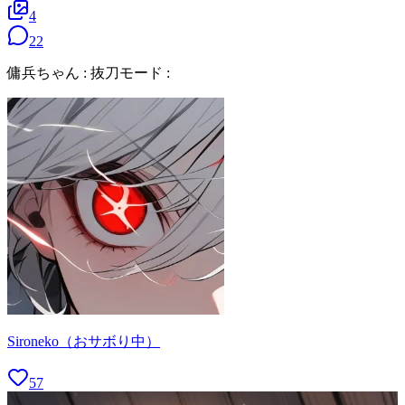
4
22
傭兵ちゃん : 抜刀モード :
Sironeko（おサボり中）
57