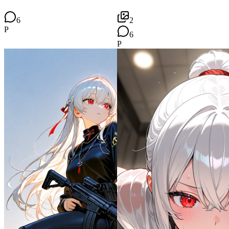
6
2
P
6
P