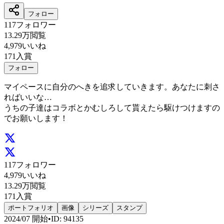
フォロー
117
フォロワー
13.29万
閲覧
4,979
いいね
171
入賞
フォロー
マイペースに自分のへきを追求していきます。あなたに刺さ
ればいいな…
うちの子達はコラボとかむしろして貰えたら駆けつけますの
でお願いします！
117
フォロワー
4,979
いいね
13.29万
閲覧
171
入賞
ポートフォリオ
画像
シリーズ
スタンプ
2024/07
開始
•
ID
:
94135