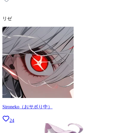
リゼ
Sironeko（おサボり中）
24