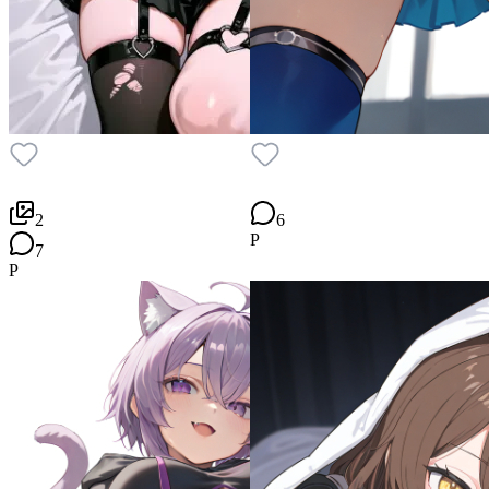
2
6
P
7
P