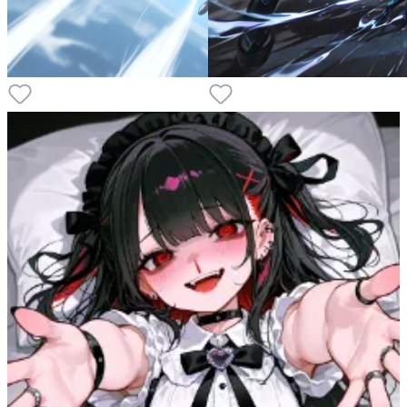
3
3
6
10
P
P