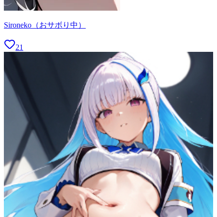
Sironeko（おサボり中）
21