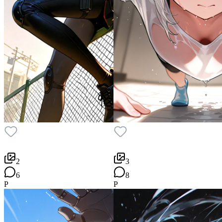
2
3
6
8
P
P