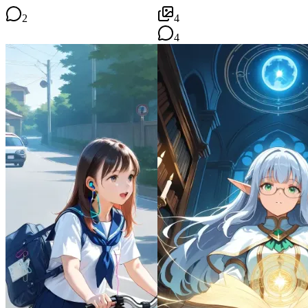
2
4
4