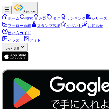
Aipictors
ホーム
検索
お題
タグ
ランキング
シリーズ
フォロー新着
スタンプ広場
イベント
お知らせ
使い方ガイド
イラスト
フォト
もっと見る