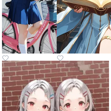
7
2
5