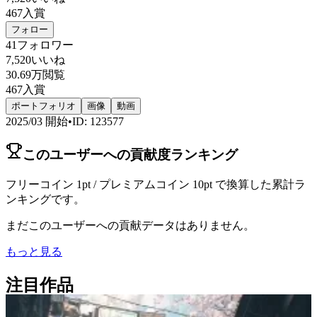
467
入賞
フォロー
41
フォロワー
7,520
いいね
30.69万
閲覧
467
入賞
ポートフォリオ
画像
動画
2025/03
開始
•
ID
:
123577
このユーザーへの貢献度ランキング
フリーコイン 1pt / プレミアムコイン 10pt で換算した累計ラ
ンキングです。
まだこのユーザーへの貢献データはありません。
もっと見る
注目作品