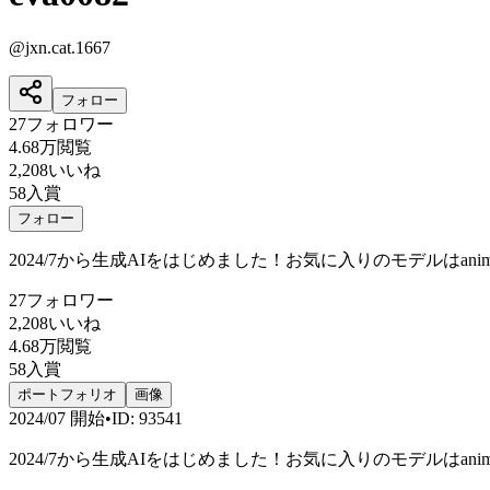
@
jxn.cat.1667
フォロー
27
フォロワー
4.68万
閲覧
2,208
いいね
58
入賞
フォロー
2024/7から生成AIをはじめました！お気に入りのモデルはanimaP
27
フォロワー
2,208
いいね
4.68万
閲覧
58
入賞
ポートフォリオ
画像
2024/07
開始
•
ID
:
93541
2024/7から生成AIをはじめました！お気に入りのモデルはanimaP