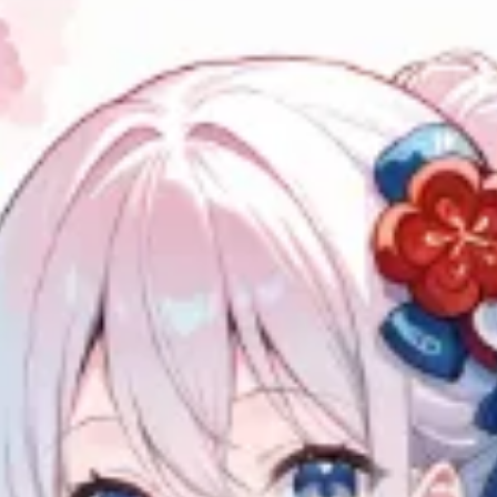
4
6
P
P