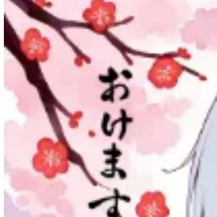
2
5
2
P
P
P