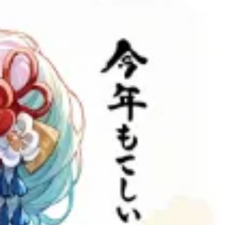
2
3
1
P
P
P