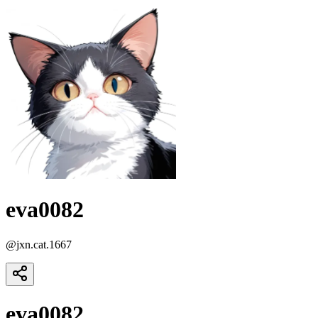
eva0082
@
jxn.cat.1667
eva0082