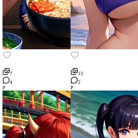
7
13
4
2
P
P