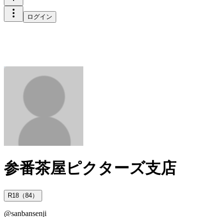
ログイン
参番茶屋ピクターズ支店
R18（84）
@
sanbansenji