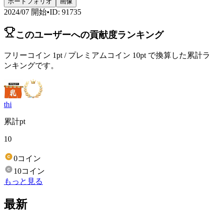
ポートフォリオ
画像
2024/07
開始
•
ID
:
91735
このユーザーへの貢献度ランキング
フリーコイン 1pt / プレミアムコイン 10pt で換算した累計ラ
ンキングです。
thi
累計pt
10
0コイン
10コイン
もっと見る
最新