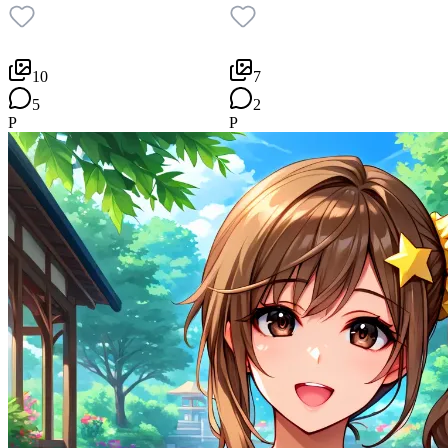
10
7
5
2
P
P