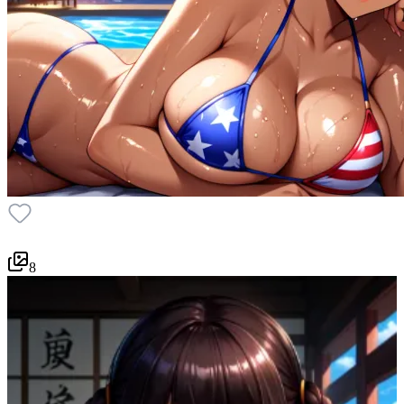
8
3
P