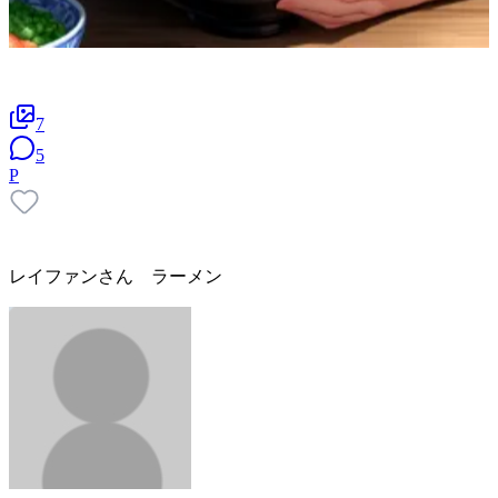
7
5
P
レイファンさん ラーメン