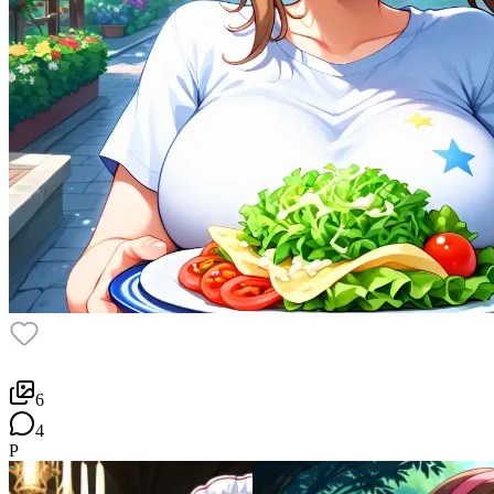
6
4
P