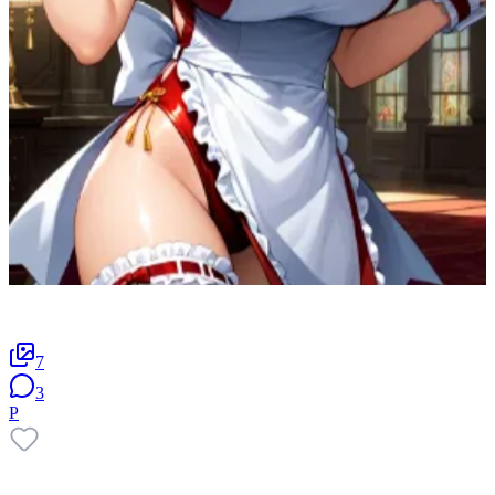
7
3
P