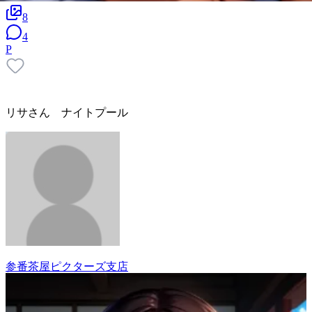
8
4
P
リサさん ナイトプール
参番茶屋ピクターズ支店
23