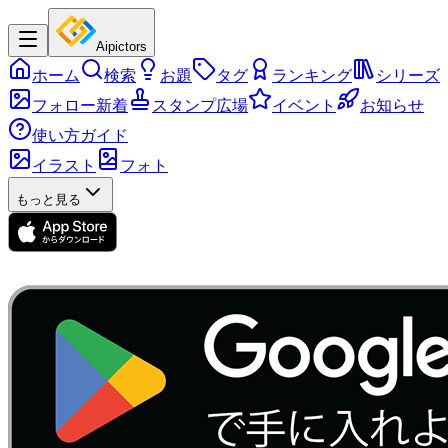
Aipictors
ホーム
検索
お題
タグ
ランキング
シリーズ
フォロー新着
スタンプ広場
イベント
お知らせ
使い方ガイド
イラスト
フォト
もっと見る