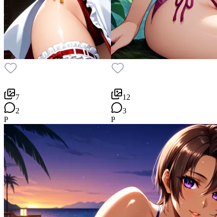
7
12
2
3
P
P