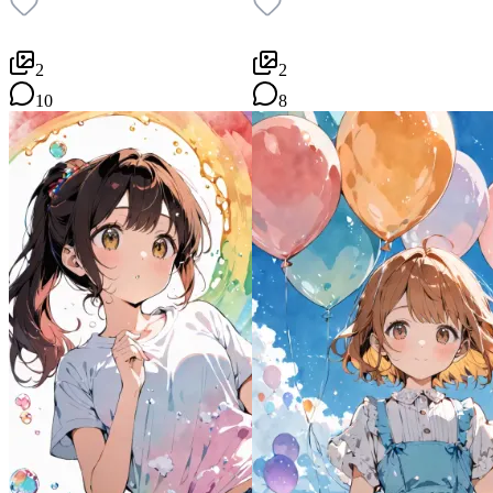
2
2
10
8