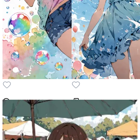
6
2
7