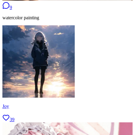
9
watercolor painting
Joy
39