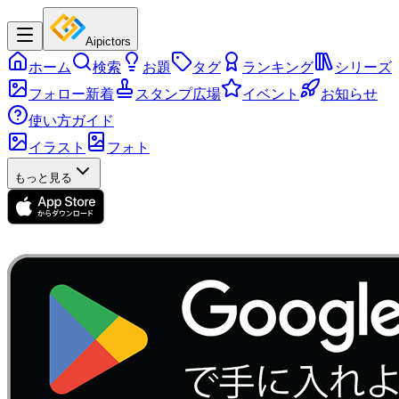
Aipictors
ホーム
検索
お題
タグ
ランキング
シリーズ
フォロー新着
スタンプ広場
イベント
お知らせ
使い方ガイド
イラスト
フォト
もっと見る