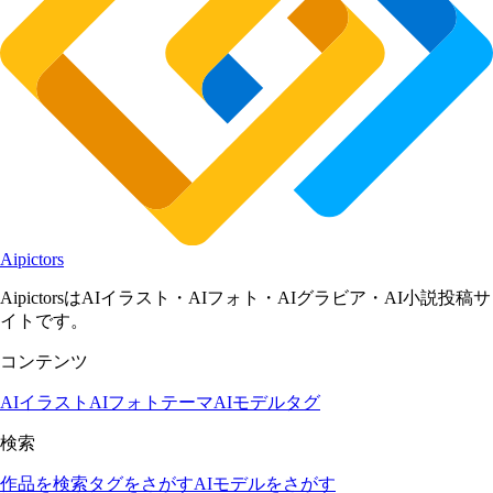
Aipictors
AipictorsはAIイラスト・AIフォト・AIグラビア・AI小説投稿サ
イトです。
コンテンツ
AIイラスト
AIフォト
テーマ
AIモデル
タグ
検索
作品を検索
タグをさがす
AIモデルをさがす