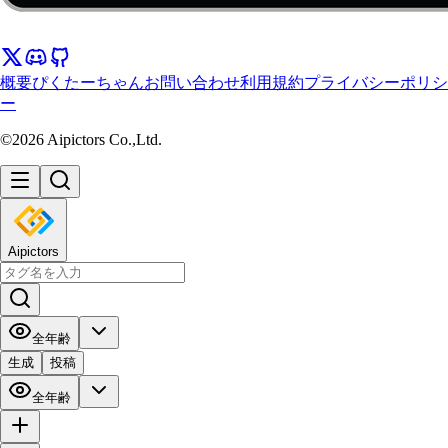
概要
ぴくたーちゃん
お問い合わせ
利用規約
プライバシーポリシ
ー
©2026 Aipictors Co.,Ltd.
Aipictors
全年齢
生成
投稿
全年齢