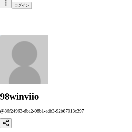
ログイン
98winviio
@
86f24963-dba2-08b1-adb3-92b87013c397