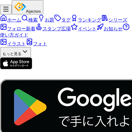
Aipictors
ホーム
検索
お題
タグ
ランキング
シリーズ
フォロー新着
スタンプ広場
イベント
お知らせ
使い方ガイド
イラスト
フォト
もっと見る