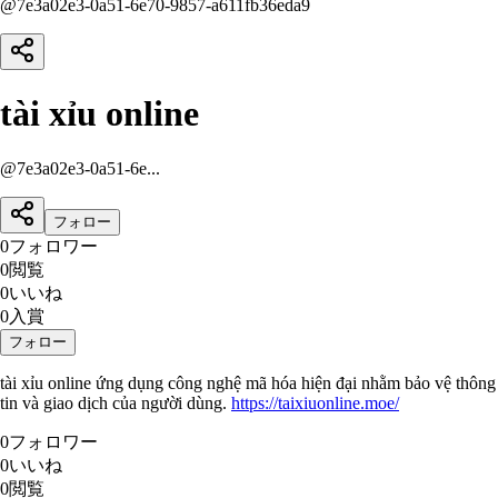
@
7e3a02e3-0a51-6e70-9857-a611fb36eda9
tài xỉu online
@
7e3a02e3-0a51-6e...
フォロー
0
フォロワー
0
閲覧
0
いいね
0
入賞
フォロー
tài xỉu online ứng dụng công nghệ mã hóa hiện đại nhằm bảo vệ thông
tin và giao dịch của người dùng.
https://taixiuonline.moe/
0
フォロワー
0
いいね
0
閲覧