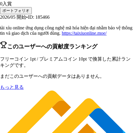
0
入賞
ポートフォリオ
2026/05
開始
•
ID
:
185466
tài xỉu online ứng dụng công nghệ mã hóa hiện đại nhằm bảo vệ thông
tin và giao dịch của người dùng.
https://taixiuonline.moe/
このユーザーへの貢献度ランキング
フリーコイン 1pt / プレミアムコイン 10pt で換算した累計ラン
キングです。
まだこのユーザーへの貢献データはありません。
もっと見る