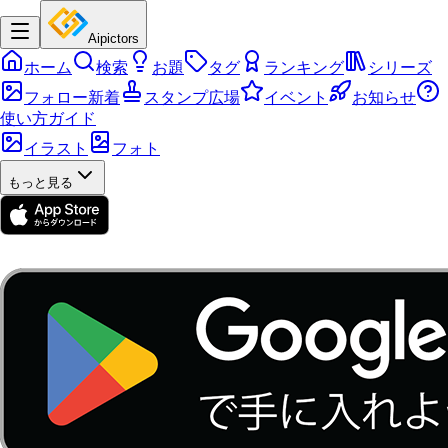
Aipictors
ホーム
検索
お題
タグ
ランキング
シリーズ
フォロー新着
スタンプ広場
イベント
お知らせ
使い方ガイド
イラスト
フォト
もっと見る