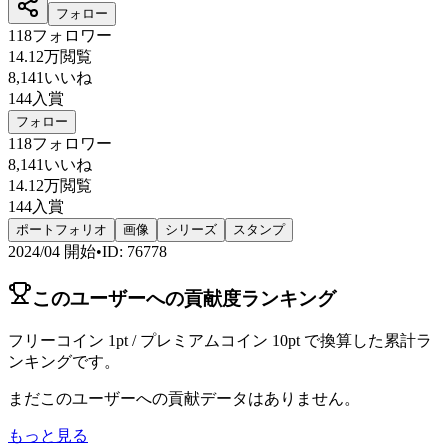
フォロー
118
フォロワー
14.12万
閲覧
8,141
いいね
144
入賞
フォロー
118
フォロワー
8,141
いいね
14.12万
閲覧
144
入賞
ポートフォリオ
画像
シリーズ
スタンプ
2024/04
開始
•
ID
:
76778
このユーザーへの貢献度ランキング
フリーコイン 1pt / プレミアムコイン 10pt で換算した累計ラ
ンキングです。
まだこのユーザーへの貢献データはありません。
もっと見る