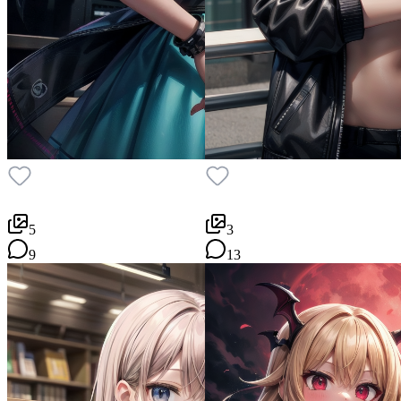
5
3
9
13