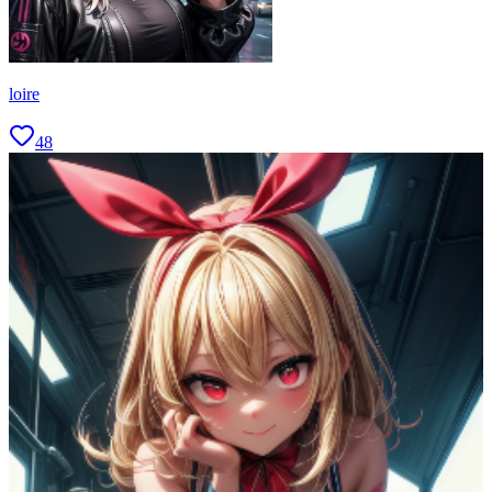
loire
48