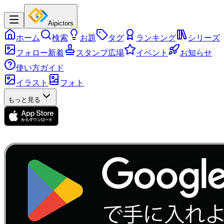
Aipictors
ホーム
検索
お題
タグ
ランキング
シリーズ
フォロー新着
スタンプ広場
イベント
お知らせ
使い方ガイド
イラスト
フォト
もっと見る