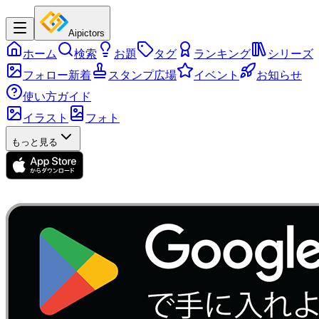
Aipictors
ホーム
検索
お題
タグ
ランキング
シリーズ
フォロー新着
スタンプ広場
イベント
お知らせ
使い方ガイド
イラスト
フォト
もっと見る