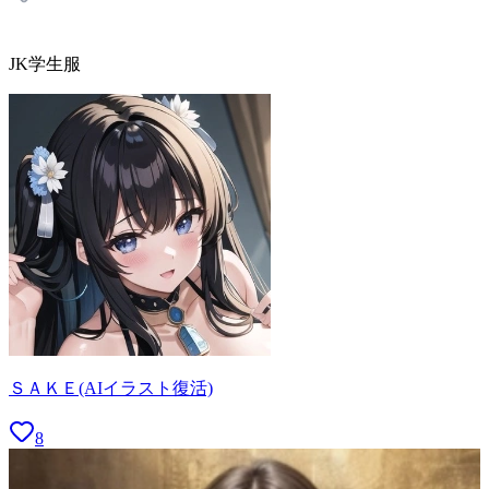
JK学生服
ＳＡＫＥ(AIイラスト復活)
8