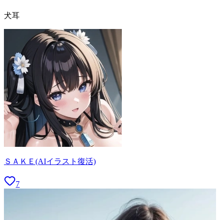
犬耳
ＳＡＫＥ(AIイラスト復活)
7