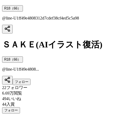
R18（66）
@
line-U1ff49e4808312d7cdef38cf4ed5c5a98
ＳＡＫＥ(AIイラスト復活)
R18（66）
@
line-U1ff49e4808...
フォロー
22
フォロワー
6.69万
閲覧
494
いいね
44
入賞
フォロー