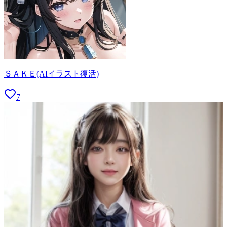
ＳＡＫＥ(AIイラスト復活)
7