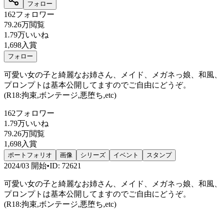
フォロー
162
フォロワー
79.26万
閲覧
1.79万
いいね
1,698
入賞
フォロー
可愛い女の子と綺麗なお姉さん、メイド、メガネっ娘、和風、悪
プロンプトは基本公開してますのでご自由にどうぞ。
(R18:拘束,ボンテージ,悪堕ち,etc)
162
フォロワー
1.79万
いいね
79.26万
閲覧
1,698
入賞
ポートフォリオ
画像
シリーズ
イベント
スタンプ
2024/03
開始
•
ID
:
72621
可愛い女の子と綺麗なお姉さん、メイド、メガネっ娘、和風、悪
プロンプトは基本公開してますのでご自由にどうぞ。
(R18:拘束,ボンテージ,悪堕ち,etc)