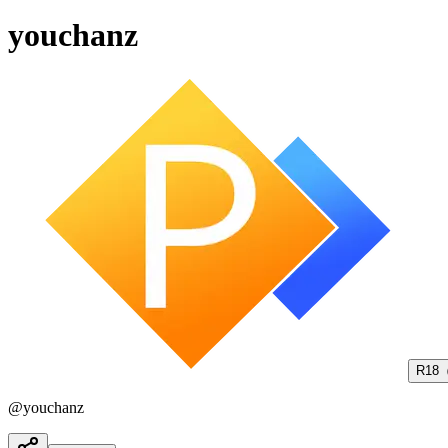
youchanz
R18
@
youchanz