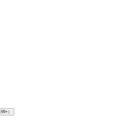
（99+）