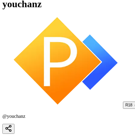
youchanz
R18
@
youchanz