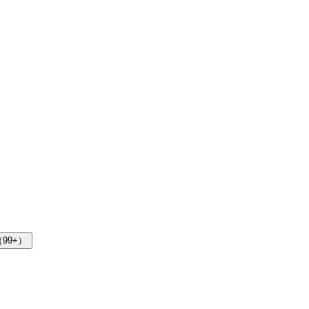
（99+）