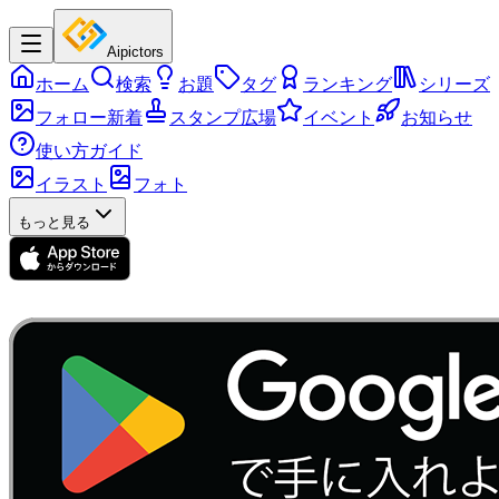
Aipictors
ホーム
検索
お題
タグ
ランキング
シリーズ
フォロー新着
スタンプ広場
イベント
お知らせ
使い方ガイド
イラスト
フォト
もっと見る