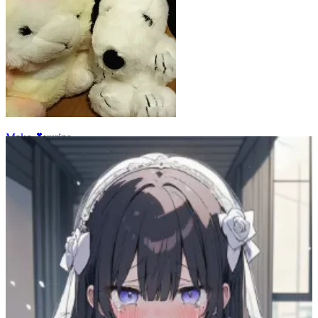
Mako💕yurina
40