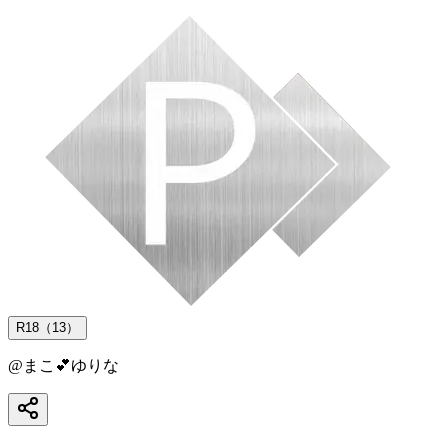
R18（13）
@
まこ💕ゆりな