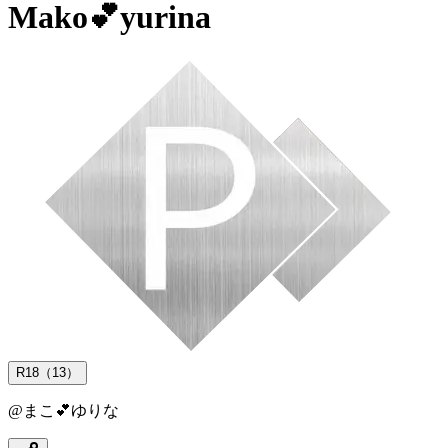
Mako💕yurina
R18（13）
@
まこ💕ゆりな