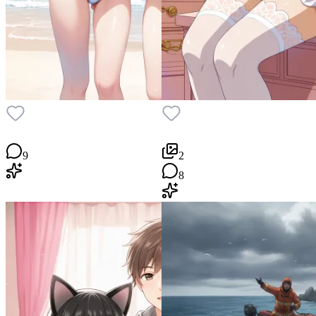
9
2
8