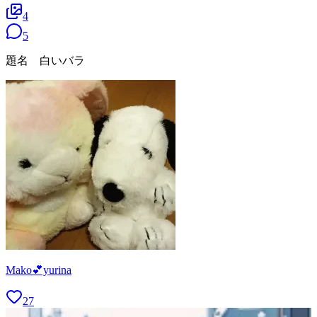
4
5
題名 白いバラ
Mako💕yurina
27