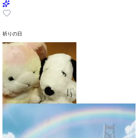
祈りの日
Mako💕yurina