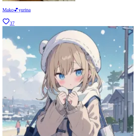
Mako💕yurina
37