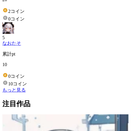
2コイン
0コイン
5
なおたそ
累計pt
10
0コイン
10コイン
もっと見る
注目作品