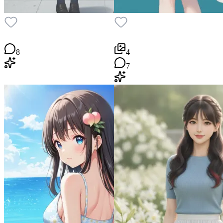
8
4
7