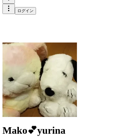
ログイン
Mako💕yurina